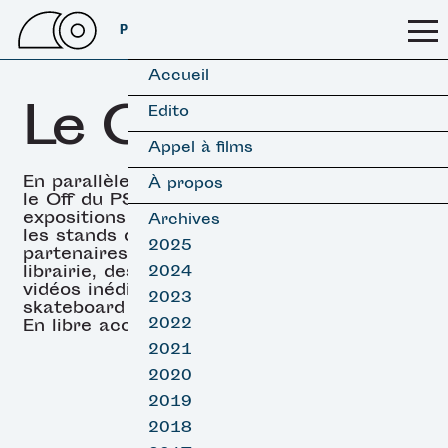
PSSFF 2026
Accueil
Le OFF
Edito
Appel à films
En parallèle des projections,
À propos
le Off du PSSFF propose des
expositions (surf & skate),
Archives
les stands de nos
2025
partenaires, un espace
librairie, des projections de
2024
vidéos inédites de surf et
2023
skateboard et des DJ sets.
2022
En libre accès.
2021
2020
2019
2018