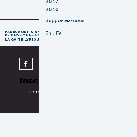
2017
2016
Supportez-nous
e
PARIS SURF & SKATEBOARD FILM FESTIVAL
11
ÉDITION / 27 –
En
Fr
/
29 NOVEMBRE 2026
e
LA GAÎTÉ LYRIQUE · PARIS 3
Inscrivez-vous à notre
Newsletter
Valider