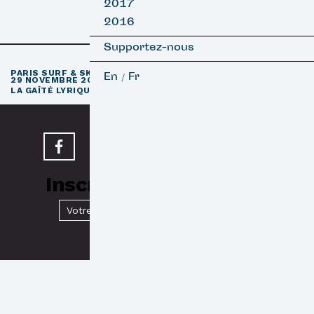
2017
2016
Supportez-nous
e
PARIS SURF & SKATEBOARD FILM FESTIVAL
11
ÉDITION / 27 –
En
Fr
/
29 NOVEMBRE 2026
e
LA GAÎTÉ LYRIQUE · PARIS 3
Inscrivez-vous à notre
Newsletter
Valider