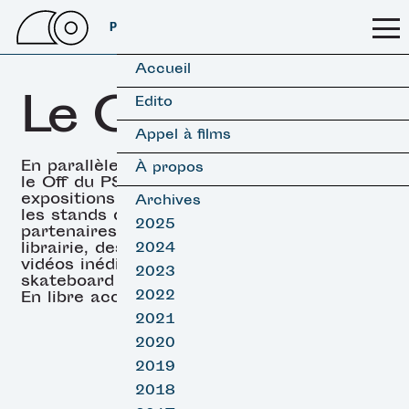
PSSFF 2026
Accueil
Le OFF
Edito
Appel à films
En parallèle des projections,
À propos
le Off du PSSFF propose des
expositions (surf & skate),
Archives
les stands de nos
2025
partenaires, un espace
librairie, des projections de
2024
vidéos inédites de surf et
2023
skateboard et des DJ sets.
2022
En libre accès.
2021
2020
2019
2018