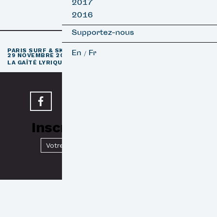
2017
2016
Supportez-nous
e
PARIS SURF & SKATEBOARD FILM FESTIVAL
11
ÉDITION / 27 –
En
Fr
/
29 NOVEMBRE 2026
e
LA GAÎTÉ LYRIQUE · PARIS 3
Inscrivez-vous à notre
Newsletter
Valider