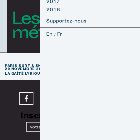
2017
2016
Les courts
Supportez-nous
métrages
En
Fr
/
e
PARIS SURF & SKATEBOARD FILM FESTIVAL
11
ÉDITION / 27 –
29 NOVEMBRE 2026
e
LA GAÎTÉ LYRIQUE · PARIS 3
Inscrivez-vous à notre
Newsletter
Valider