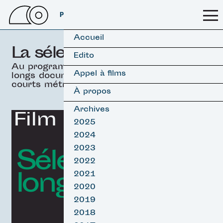
PSSFF 2026
Accueil
La sélection officielle
Edito
Au programme, 19 films
Appel à films
longs documentaires &
courts métrages.
À propos
Archives
Film d'ouverture
2025
2024
Sélection
2023
2022
longs Surf
2021
2020
2019
2018