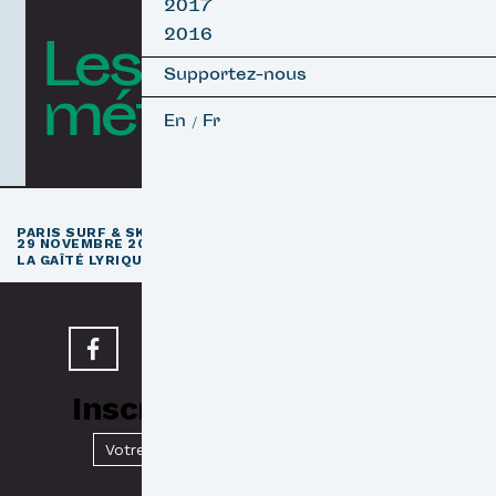
2017
2016
Les courts
Supportez-nous
métrages
En
Fr
/
e
PARIS SURF & SKATEBOARD FILM FESTIVAL
11
ÉDITION / 27 –
29 NOVEMBRE 2026
e
LA GAÎTÉ LYRIQUE · PARIS 3
Inscrivez-vous à notre
Newsletter
Valider