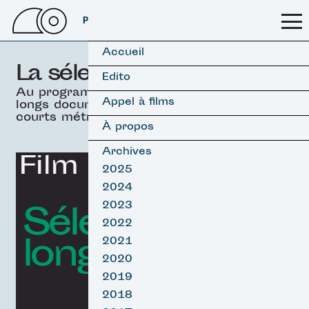
PSSFF 2026
Accueil
La sélection officielle
Edito
Au programme, 19 films
Appel à films
longs documentaires &
courts métrages.
À propos
Archives
Film d'ouverture
2025
2024
Sélection
2023
2022
longs Surf
2021
2020
2019
2018