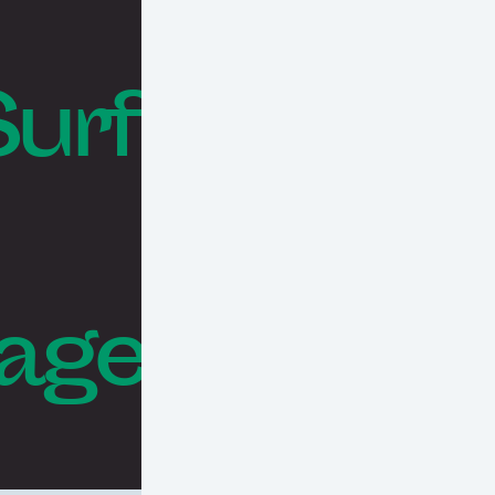
Surf
rages