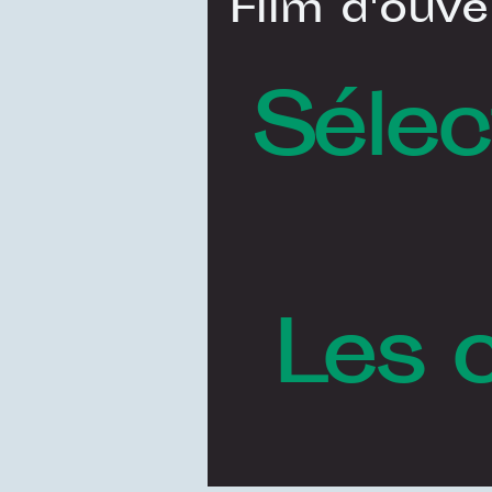
Film d'ouve
Sélec
Les 