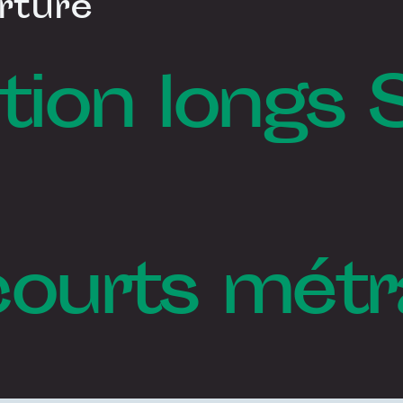
rture
tion longs 
courts mét