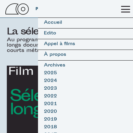
PSSFF 2026
Accueil
La sélection officielle
Edito
Au programme, 19 films
Appel à films
longs documentaires &
courts métrages.
À propos
Archives
Film d'ouverture
2025
2024
Sélection
2023
2022
longs Surf
2021
2020
2019
2018