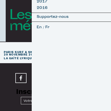
2017
2016
Les courts
Supportez-nous
métrages
En
Fr
/
e
PARIS SURF & SKATEBOARD FILM FESTIVAL
11
ÉDITION / 27 –
29 NOVEMBRE 2026
e
LA GAÎTÉ LYRIQUE · PARIS 3
Inscrivez-vous à notre
Newsletter
Valider