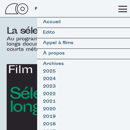
PSSFF 2026
Accueil
La sélection officielle
Edito
Au programme, 19 films
Appel à films
longs documentaires &
courts métrages.
À propos
Archives
Film d'ouverture
2025
2024
Sélection
2023
2022
longs Surf
2021
2020
2019
2018