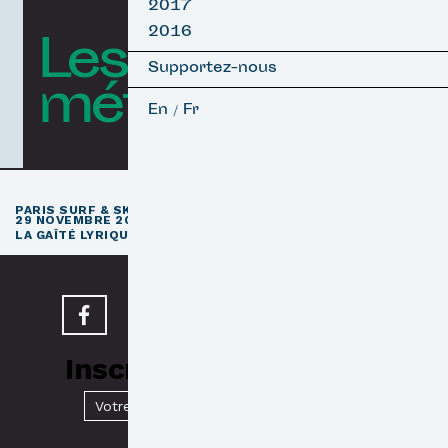
2017
2016
Les courts
Supportez-nous
métrages
En
Fr
/
e
PARIS SURF & SKATEBOARD FILM FESTIVAL
11
ÉDITION / 27 –
29 NOVEMBRE 2026
e
LA GAÎTÉ LYRIQUE · PARIS 3
Inscrivez-vous à notre
Newsletter
Valider