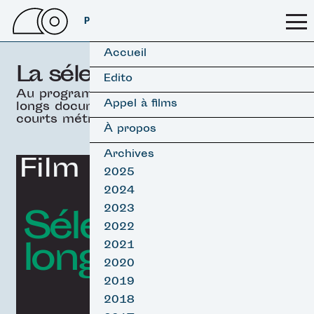
PSSFF 2026
Accueil
La sélection officielle
Edito
Au programme, 19 films
Appel à films
longs documentaires &
courts métrages.
À propos
Archives
Film d'ouverture
2025
2024
Sélection
2023
2022
longs Surf
2021
2020
2019
2018