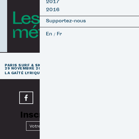
2017
2016
Les courts
Supportez-nous
métrages
En
Fr
/
e
PARIS SURF & SKATEBOARD FILM FESTIVAL
11
ÉDITION / 27 –
29 NOVEMBRE 2026
e
LA GAÎTÉ LYRIQUE · PARIS 3
Inscrivez-vous à notre
Newsletter
Valider